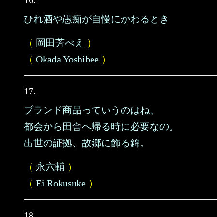
16.
ひれ酒や愚痴が自慢にかわるとき
（
岡田芳べえ
）
（
Okada Yoshibee
）
17.
ブランド商品っていうのはね、
都会から田舎へ帰る時に必要なの。
出世の証拠、故郷に飾る錦。
（
永六輔
）
（
Ei Rokusuke
）
18.