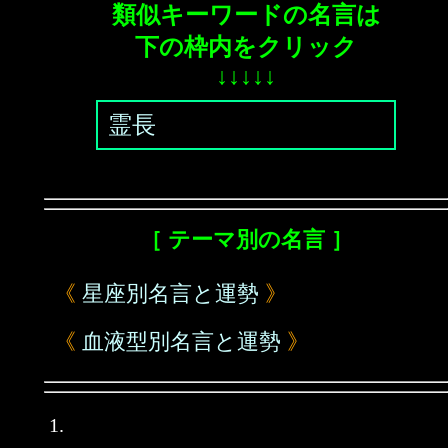
類似キーワードの名言は
下の枠内をクリック
↓↓↓↓↓
霊長
［ テーマ別の名言 ］
《
星座別名言と運勢
》
《
血液型別名言と運勢
》
1.