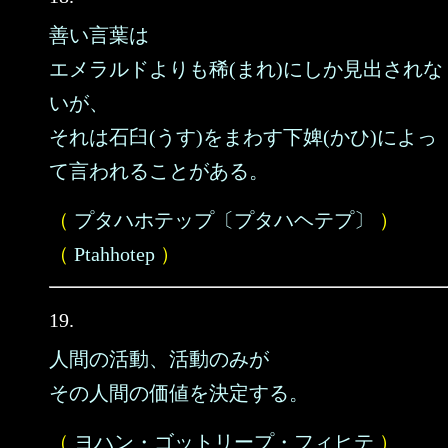
善い言葉は
エメラルドよりも稀(まれ)にしか見出されな
いが、
それは石臼(うす)をまわす下婢(かひ)によっ
て言われることがある。
（
プタハホテップ〔プタハヘテプ〕
）
（
Ptahhotep
）
19.
人間の活動、活動のみが
その人間の価値を決定する。
（
ヨハン・ゴットリープ・フィヒテ
）