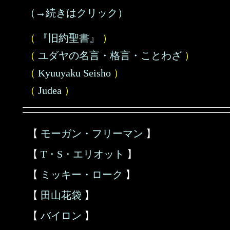
（→続きはクリック）
（
『旧約聖書』
）
（
ユダヤの名言・格言・ことわざ
）
（
Kyuuyaku Seisho
）
（
Judea
）
【
モーガン・フリーマン
】
【
T・S・エリオット
】
【
ミッキー・ローク
】
【
田山花袋
】
【
バイロン
】