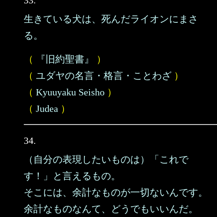
33.
生きている犬は、死んだライオンにまさ
る。
（
『旧約聖書』
）
（
ユダヤの名言・格言・ことわざ
）
（
Kyuuyaku Seisho
）
（
Judea
）
34.
（自分の表現したいものは）「これで
す！」と言えるもの。
そこには、余計なものが一切ないんです。
余計なものなんて、どうでもいいんだ。