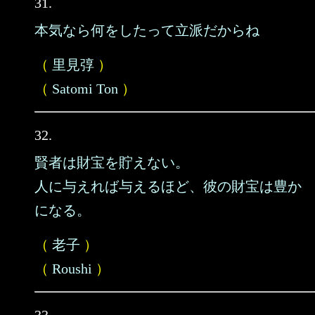
31.
本気なら何をしたって立派だからね
（
里見弴
）
（
Satomi Ton
）
32.
賢者は財宝を貯えない。
人に与えれば与えるほど、彼の財宝は豊か
になる。
（
老子
）
（
Roushi
）