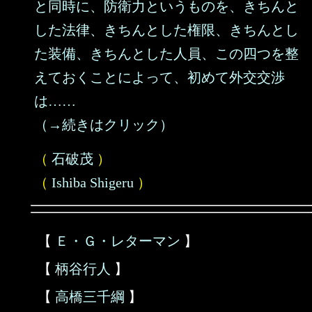
と同時に、防衛力というものを、きちんと
した法律、きちんとした権限、きちんとし
た装備、きちんとした人員、この四つを整
えておくことによって、初めて外交交渉
は……
（→続きはクリック）
（
石破茂
）
（
Ishiba Shigeru
）
【
Ｅ・Ｇ・レターマン
】
【
柄谷行人
】
【
高橋三千綱
】