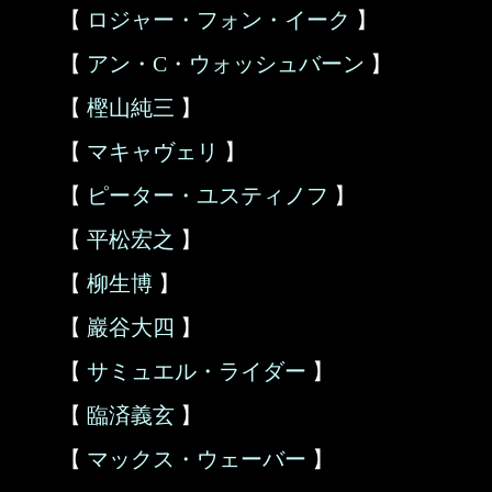
【
ロジャー・フォン・イーク
】
【
アン・C・ウォッシュバーン
】
【
樫山純三
】
【
マキャヴェリ
】
【
ピーター・ユスティノフ
】
【
平松宏之
】
【
柳生博
】
【
巖谷大四
】
【
サミュエル・ライダー
】
【
臨済義玄
】
【
マックス・ウェーバー
】