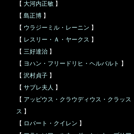
【
大河内正敏
】
【
島正博
】
【
ウラジーミル・レーニン
】
【
レスリー・Ａ・ヤークス
】
【
三好達治
】
【
ヨハン・フリードリヒ・ヘルバルト
】
【
沢村貞子
】
【
サブレ夫人
】
【
アッピウス・クラウディウス・クラッス
ス
】
【
ロバート・クイレン
】