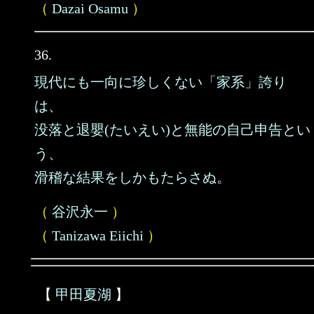
（
Dazai Osamu
）
36.
現代にも一向に珍しくない「家系」誇り
は、
没落と退嬰(たいえい)と無能の自己申告とい
う、
滑稽な結果をしかもたらさぬ。
（
谷沢永一
）
（
Tanizawa Eiichi
）
【
甲田夏湖
】