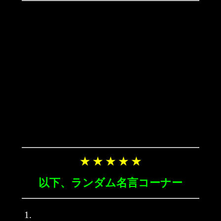
★ ★ ★ ★ ★
以下、ランダム名言コーナー
1.