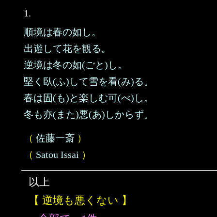
1.
順境は春の如し。
出遊して花を観る。
逆境は冬の如(ごと)し。
堅く臥(ふ)して雪を看(み)る。
春は固(も)と楽しむ可(べ)し。
冬も亦(また)悪(あ)しからず。
（
佐藤一斎
）
（
Satou Issai
）
以上
【 逆境も悪くない 】