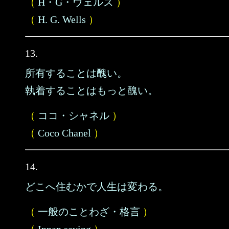
（
H・G・ウェルズ
）
（
H. G. Wells
）
13.
所有することは醜い。
執着することはもっと醜い。
（
ココ・シャネル
）
（
Coco Chanel
）
14.
どこへ住むかで人生は変わる。
（
一般のことわざ・格言
）