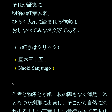
それが証拠に
明治の紅葉以来、
ひろく大衆に読まれる作家は
おしなべてみな名文家である。
……
（→続きはクリック）
（
直木三十五
）
（
Naoki Sanjuugo
）
7.
作者と物象とが紙一枚の隙もなく渾然一体
となつた刹那に出発し、そこから自然に流
れ出る正しい言葉正しい音律を以て表現せ