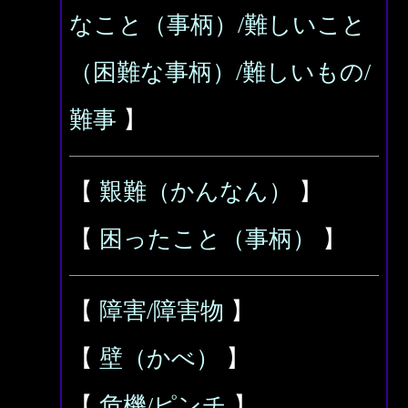
なこと（事柄）/難しいこと
（困難な事柄）/難しいもの/
難事
】
【
艱難（かんなん）
】
【
困ったこと（事柄）
】
【
障害/障害物
】
【
壁（かべ）
】
【
危機/ピンチ
】