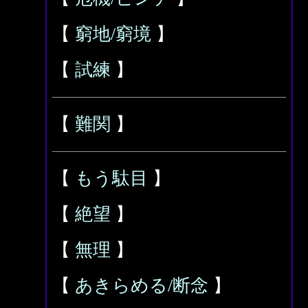
【
窮地/窮境
】
【
試練
】
【
難関
】
【
もう駄目
】
【
絶望
】
【
無理
】
【
あきらめる/断念
】