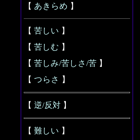
【
あきらめ
】
【
苦しい
】
【
苦しむ
】
【
苦しみ/苦しさ/苦
】
【
つらさ
】
【
逆/反対
】
【
難しい
】