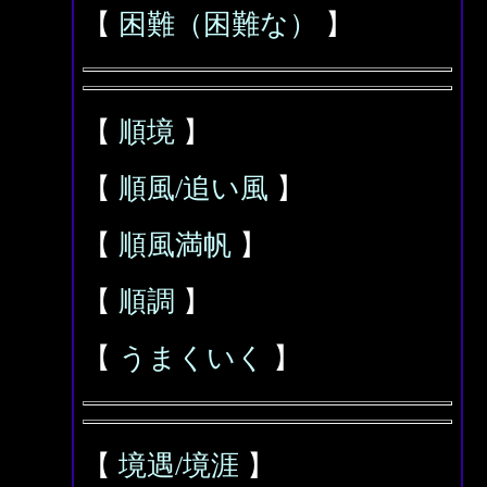
【
困難（困難な）
】
【
順境
】
【
順風/追い風
】
【
順風満帆
】
【
順調
】
【
うまくいく
】
【
境遇/境涯
】