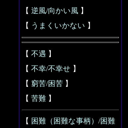
【
逆風/向かい風
】
【
うまくいかない
】
【
不遇
】
【
不幸/不幸せ
】
【
窮苦/困苦
】
【
苦難
】
【
困難（困難な事柄）/困難