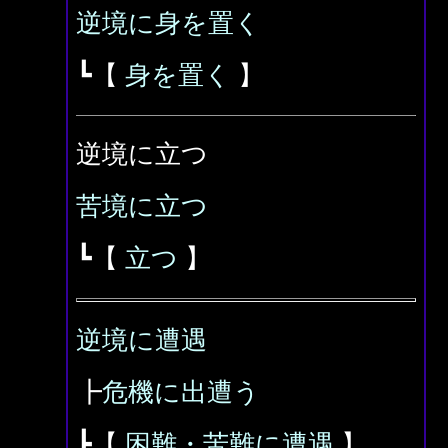
逆境に身を置く
┗【
身を置く
】
逆境に立つ
苦境に立つ
┗【
立つ
】
逆境に遭遇
┣
危機に出遭う
┣【
困難・苦難に遭遇
】