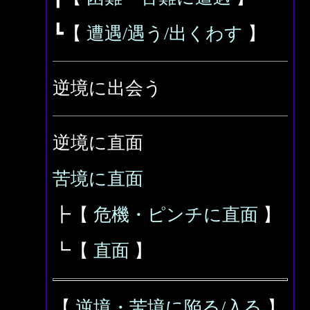
┗【
遭遇/遇う/出くわす
】
逆境に出会う
逆境に直面
苦境に直面
┣【
危機・ピンチに直面
】
┗【
直面
】
【
逆境・苦境に陥る/入る
】