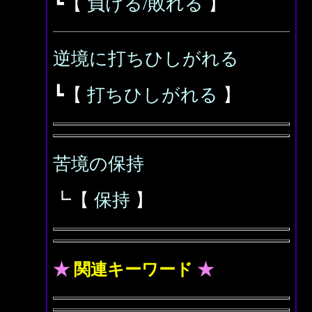
┗【
負ける/敗れる
】
逆境に打ちひしがれる
┗【
打ちひしがれる
】
苦境の保持
┗【
保持
】
★
関連キーワード
★