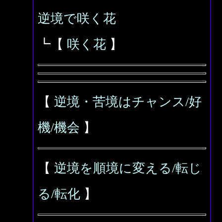
逆境で咲く花
┗【
咲く花
】
【
逆境・苦境はチャンス/好
機/機会
】
【
逆境を順境に変える/転じ
る/転化
】