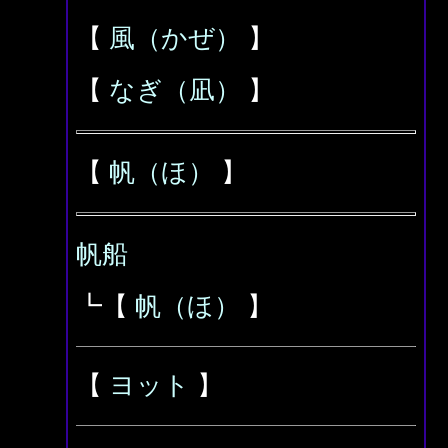
【
風（かぜ）
】
【
なぎ（凪）
】
【
帆（ほ）
】
帆船
┗【
帆（ほ）
】
【
ヨット
】