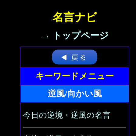
名言ナビ
→ トップページ
キーワードメニュー
逆風/向かい風
今日の逆境・逆風の名言