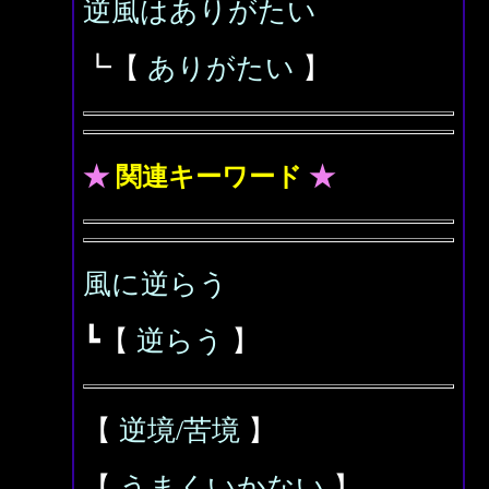
逆風はありがたい
┗【
ありがたい
】
★
関連キーワード
★
風に逆らう
┗【
逆らう
】
【
逆境/苦境
】
【
うまくいかない
】