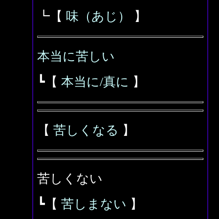
┗【
味（あじ）
】
本当に苦しい
┗【
本当に/真に
】
【
苦しくなる
】
苦しくない
┗【
苦しまない
】