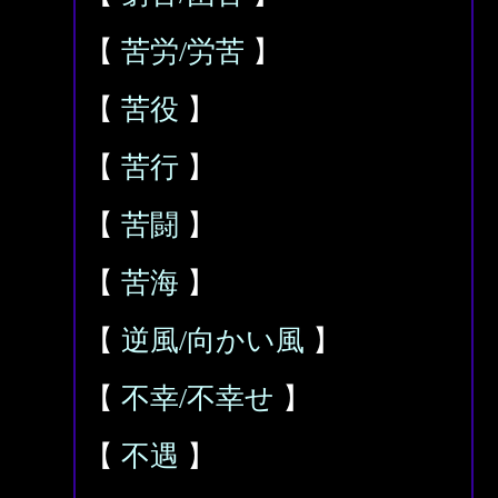
【
苦労/労苦
】
【
苦役
】
【
苦行
】
【
苦闘
】
【
苦海
】
【
逆風/向かい風
】
【
不幸/不幸せ
】
【
不遇
】