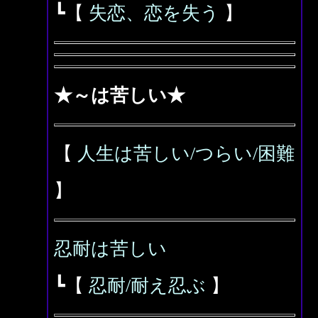
┗【
失恋、恋を失う
】
★～は苦しい★
【
人生は苦しい/つらい/困難
】
忍耐は苦しい
┗【
忍耐/耐え忍ぶ
】