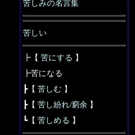
苦しみの名言集
苦しい
┣【
苦にする
】
┣苦になる
┣【
苦しむ
】
┣【
苦し紛れ/窮余
】
┗【
苦しめる
】