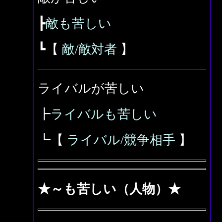
┣
敵も苦しい
┗【
敵/敵対者
】
ライバルが苦しい
┣
ライバルも苦しい
┗【
ライバル/競争相手
】
★～も苦しい（人物）★