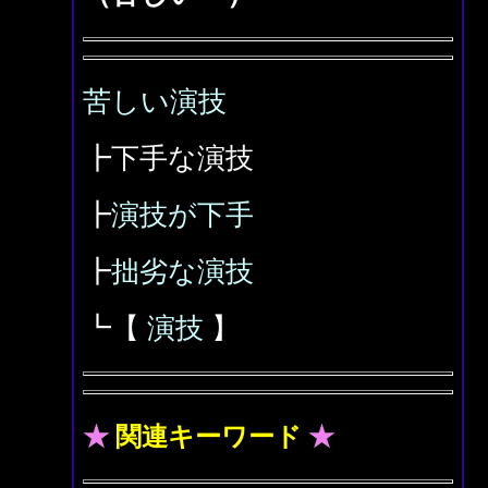
苦しい演技
┣下手な演技
┣
演技が下手
┣
拙劣な演技
┗【
演技
】
★
関連キーワード
★