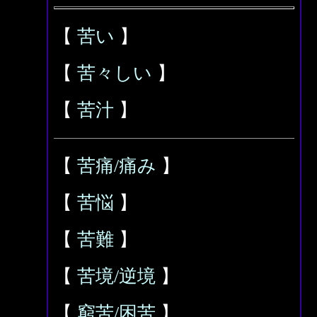
【
苦い
】
【
苦々しい
】
【
苦汁
】
【
苦痛/痛み
】
【
苦悩
】
【
苦難
】
【
苦境/逆境
】
【
窮苦/困苦
】