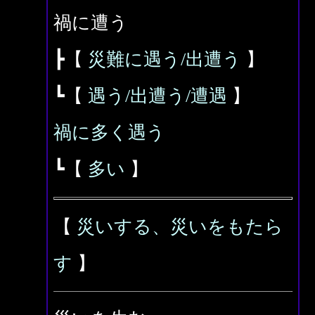
禍に遭う
┣【
災難に遇う/出遭う
】
┗【
遇う/出遭う/遭遇
】
禍に多く遇う
┗【
多い
】
【
災いする、災いをもたら
す
】