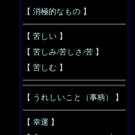
【
消極的なもの
】
【
苦しい
】
【
苦しみ/苦しさ/苦
】
【
苦しむ
】
【
うれしいこと（事柄）
】
【
幸運
】