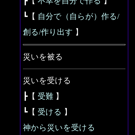
┣【
不幸を自分で作る
】
┗【
自分で（自らが）作る/
創る/作り出す
】
災いを被る
災いを受ける
┣【
受難
】
┗【
受ける
】
神から災いを受ける