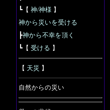
┗【
神/神様
】
神から災いを受ける
┣
神から不幸を頂く
┗【
受ける
】
【
天災
】
自然からの災い