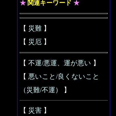
★
関連キーワード
★
【
災難
】
【
災厄
】
【
不運/悪運、運が悪い
】
【
悪いこと/良くないこと
（災難/不運）
】
【
災害
】