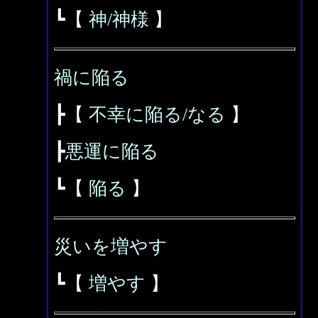
┗【
神/神様
】
禍に陥る
┣【
不幸に陥る/なる
】
┣
悪運に陥る
┗【
陥る
】
災いを増やす
┗【
増やす
】