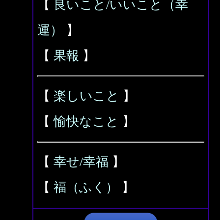
【
良いこと/いいこと（幸
運）
】
【
果報
】
【
楽しいこと
】
【
愉快なこと
】
【
幸せ/幸福
】
【
福（ふく）
】