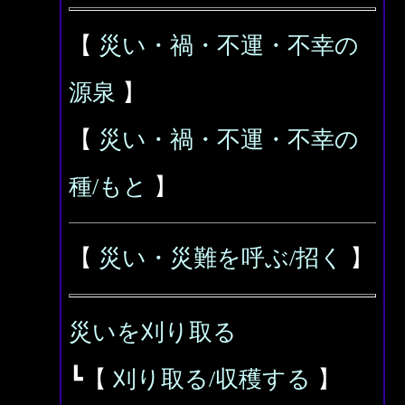
【
災い・禍・不運・不幸の
源泉
】
【
災い・禍・不運・不幸の
種/もと
】
【
災い・災難を呼ぶ/招く
】
災いを刈り取る
┗【
刈り取る/収穫する
】