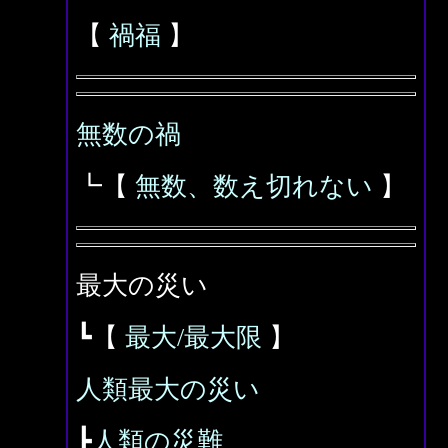
【
禍福
】
無数の禍
┗【
無数、数え切れない
】
最大の災い
┗【
最大/最大限
】
人類最大の災い
┣
人類の災難