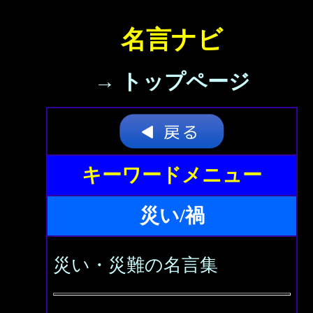
名言ナビ
→ トップページ
キーワードメニュー
災い/禍
災い・災難の名言集