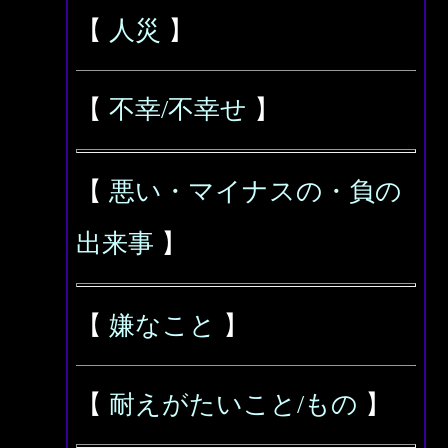
【
人災
】
【
不幸/不幸せ
】
【
悪い・マイナスの・負の
出来事
】
【
嫌なこと
】
【
耐えがたいこと/もの
】