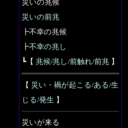
災いの兆候
災いの前兆
┣不幸の兆候
┣
不幸の兆し
┗【
兆候/兆し/前触れ/前兆
】
【
災い・禍が起こる/ある/生
じる/発生
】
災いが来る