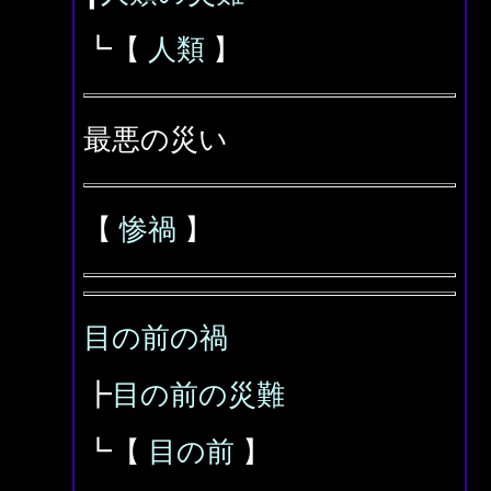
┗【
人類
】
最悪の災い
【
惨禍
】
目の前の禍
┣
目の前の災難
┗【
目の前
】