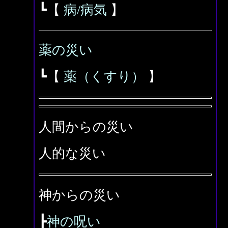
┗【
病/病気
】
薬の災い
┗【
薬（くすり）
】
人間からの災い
人的な災い
神からの災い
┣
神の呪い