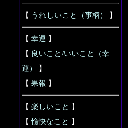
【
うれしいこと（事柄）
】
【
幸運
】
【
良いこと/いいこと（幸
運）
】
【
果報
】
【
楽しいこと
】
【
愉快なこと
】