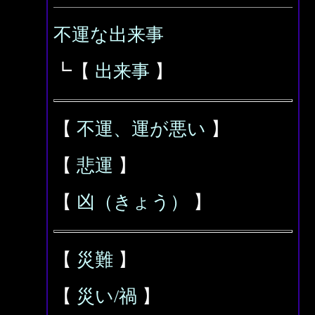
不運な出来事
┗【
出来事
】
【
不運、運が悪い
】
【
悲運
】
【
凶（きょう）
】
【
災難
】
【
災い/禍
】