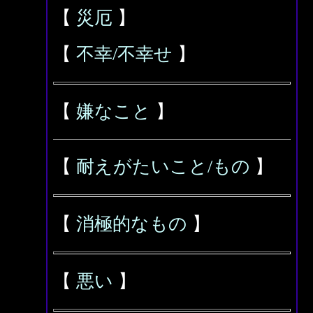
【
災厄
】
【
不幸/不幸せ
】
【
嫌なこと
】
【
耐えがたいこと/もの
】
【
消極的なもの
】
【
悪い
】