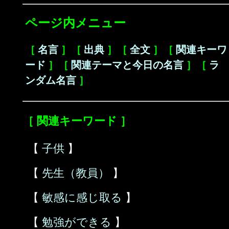
ページ内メニュー
［
名言
］［
出典
］［
全文
］［
関連キーワ
ード
］［
関連テーマと今日の名言
］［
ラ
ンダム名言
］
［ 関連キーワード ］
【
子供
】
【
先生（教員）
】
【
敏感に感じ取る
】
【
勉強ができる
】