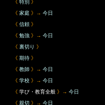
《
特別
》
《
家庭
》→
今日
《
信頼
》
《
勉強
》→
今日
《
裏切り
》
《
期待
》
《
教師
》→
今日
《
学校
》→
今日
《
学び・教育全般
》→
今日
《
親切
》→
今日