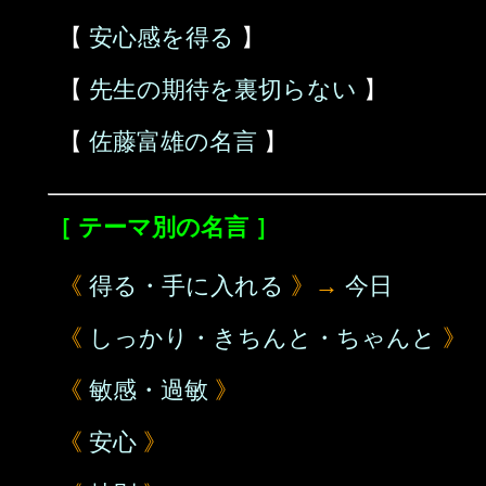
【
安心感を得る
】
【
先生の期待を裏切らない
】
【
佐藤富雄の名言
】
［ テーマ別の名言 ］
《
得る・手に入れる
》→
今日
《
しっかり・きちんと・ちゃんと
》
《
敏感・過敏
》
《
安心
》