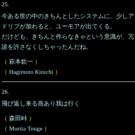
25.
今ある世の中のきちんとしたシステムに、少しア
ドリブが加わると、ユーモアが出てくる。
だけども、きちんと作らなきゃという意識が、冗
談を許さなくしちゃったんだね。
（
萩本欽一
）
（
Hagimoto Kinichi
）
26.
飛び返し来る燕あり我は行く
（
森田峠
）
（
Morita Touge
）