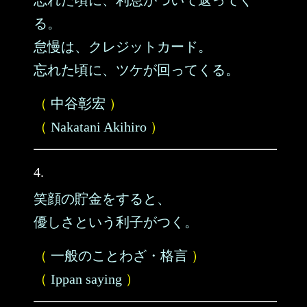
忘れた頃に、利息がついて返ってく
る。
怠慢は、クレジットカード。
忘れた頃に、ツケが回ってくる。
（
中谷彰宏
）
（
Nakatani Akihiro
）
4.
笑顔の貯金をすると、
優しさという利子がつく。
（
一般のことわざ・格言
）
（
Ippan saying
）