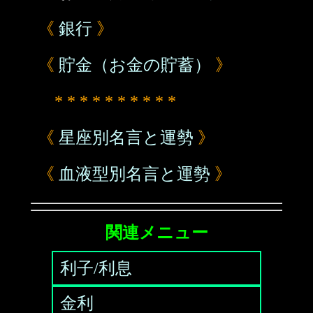
《
銀行
》
《
貯金（お金の貯蓄）
》
* * * * * * * * * *
《
星座別名言と運勢
》
《
血液型別名言と運勢
》
関連メニュー
利子/利息
金利