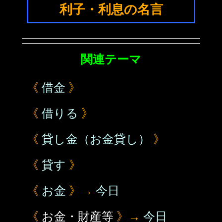
利子・利息の名言
関連テーマ
《
借金
》
《
借りる
》
《
貸し金（お金貸し）
》
《
貸す
》
《
お金
》→
今日
《
お金・財産等
》→
今日