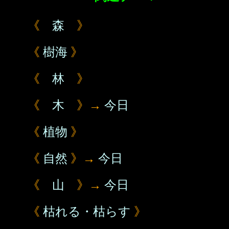
《
森
》
《
樹海
》
《
林
》
《
木
》→
今日
《
植物
》
《
自然
》→
今日
《
山
》→
今日
《
枯れる・枯らす
》