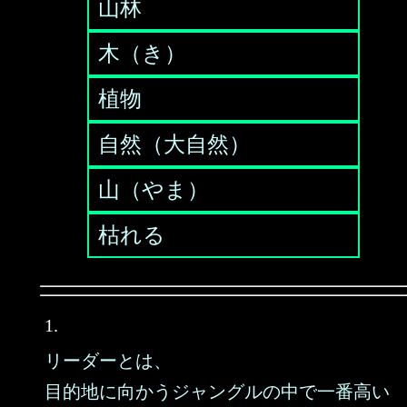
山林
木（き）
植物
自然（大自然）
山（やま）
枯れる
1.
リーダーとは、
目的地に向かうジャングルの中で一番高い