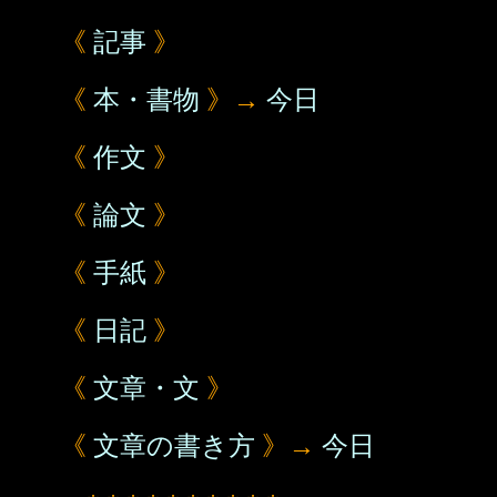
《
記事
》
《
本・書物
》→
今日
《
作文
》
《
論文
》
《
手紙
》
《
日記
》
《
文章・文
》
《
文章の書き方
》→
今日