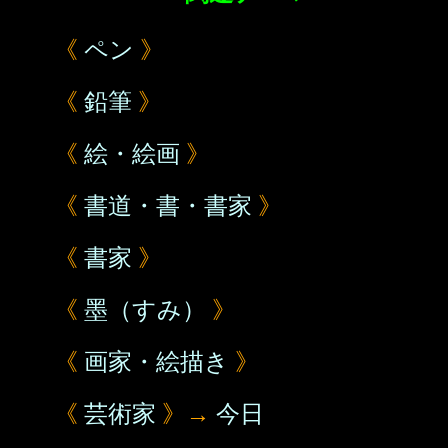
《
ペン
》
《
鉛筆
》
《
絵・絵画
》
《
書道・書・書家
》
《
書家
》
《
墨（すみ）
》
《
画家・絵描き
》
《
芸術家
》→
今日