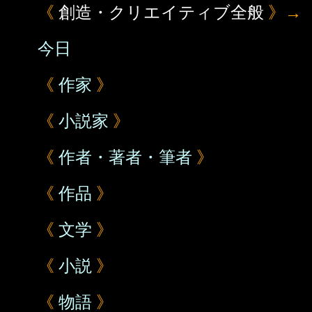
《
創造・クリエイティブ全般
》→
今日
《
作家
》
《
小説家
》
《
作者・著者・筆者
》
《
作品
》
《
文学
》
《
小説
》
《
物語
》