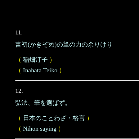
11.
書初(かきぞめ)の筆の力の余りけり
（
稲畑汀子
）
（
Inahata Teiko
）
12.
弘法、筆を選ばず。
（
日本のことわざ・格言
）
（
Nihon saying
）