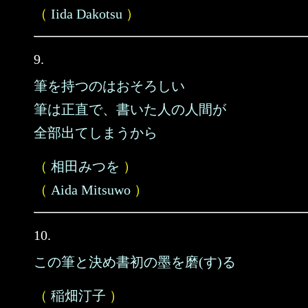
（
Iida Dakotsu
）
9.
筆を持つのはおそろしい
筆は正直で、書いた人の人間が
全部出てしまうから
（
相田みつを
）
（
Aida Mitsuwo
）
10.
この筆と決め書初の墨を磨(す)る
（
稲畑汀子
）