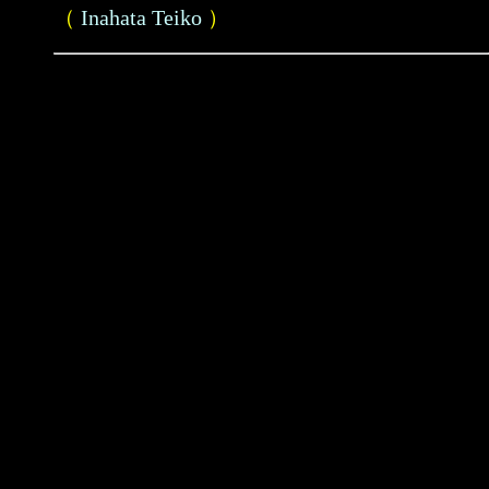
（
Inahata Teiko
）