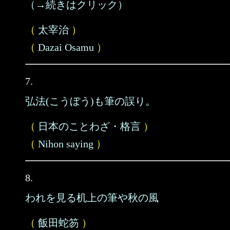
（→続きはクリック）
（
太宰治
）
（
Dazai Osamu
）
7.
弘法(こうぼう)も筆の誤り。
（
日本のことわざ・格言
）
（
Nihon saying
）
8.
われを見る机上の筆や秋の風
（
飯田蛇笏
）