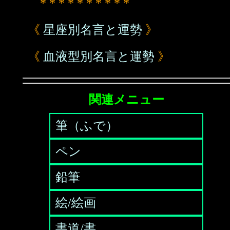
* * * * * * * * * *
《
星座別名言と運勢
》
《
血液型別名言と運勢
》
関連メニュー
筆（ふで）
ペン
鉛筆
絵/絵画
書道/書