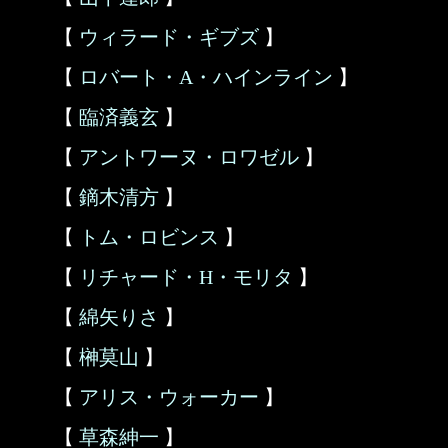
【
ウィラード・ギブズ
】
【
ロバート・A・ハインライン
】
【
臨済義玄
】
【
アントワーヌ・ロワゼル
】
【
鏑木清方
】
【
トム・ロビンス
】
【
リチャード・H・モリタ
】
【
綿矢りさ
】
【
榊莫山
】
【
アリス・ウォーカー
】
【
草森紳一
】