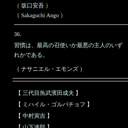
（
坂口安吾
）
（
Sakaguchi Ango
）
36.
習慣は、最高の召使いか最悪の主人のいず
れかである。
（ ナサニエル・エモンズ ）
【
三代目魚武濱田成夫
】
【
ミハイル・ゴルバチョフ
】
【
中村寅吉
】
【
山下達郎
】