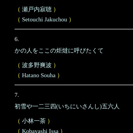
（
瀬戸内寂聴
）
（
Setouchi Jakuchou
）
6.
かの人をここの炬燵に呼びたくて
（
波多野爽波
）
（
Hatano Souha
）
7.
初雪や一二三四(いちにいさんし)五六人
（
小林一茶
）
（
Kobayashi Issa
）