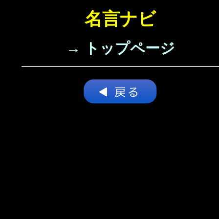
名言ナビ
→ トップページ