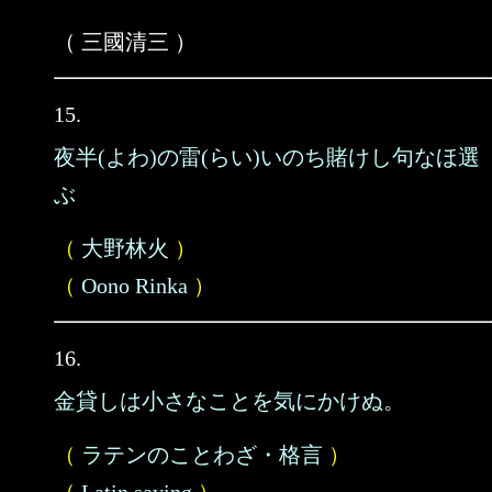
（ 三國清三 ）
15.
夜半(よわ)の雷(らい)いのち賭けし句なほ選
ぶ
（
大野林火
）
（
Oono Rinka
）
16.
金貸しは小さなことを気にかけぬ。
（
ラテンのことわざ・格言
）