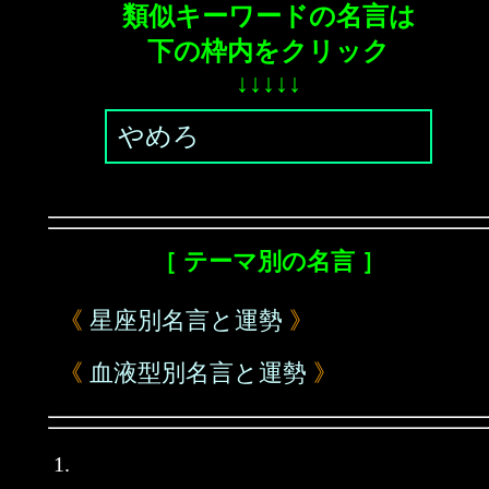
類似キーワードの名言は
下の枠内をクリック
↓↓↓↓↓
やめろ
［ テーマ別の名言 ］
《
星座別名言と運勢
》
《
血液型別名言と運勢
》
1.