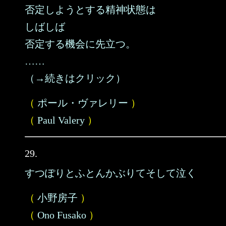
否定しようとする精神状態は
しばしば
否定する機会に先立つ。
……
（→続きはクリック）
（
ポール・ヴァレリー
）
（
Paul Valery
）
29.
すつぽりとふとんかぶりてそして泣く
（
小野房子
）
（
Ono Fusako
）