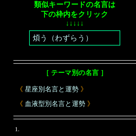
類似キーワードの名言は
下の枠内をクリック
↓↓↓↓↓
煩う（わずらう）
［ テーマ別の名言 ］
《
星座別名言と運勢
》
《
血液型別名言と運勢
》
1.