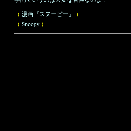
（
漫画『スヌーピー』
）
（
Snoopy
）