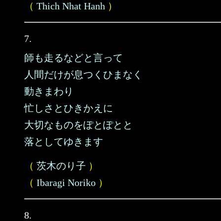
（
Thich Nhat Hanh
）
7.
師も走るなどと言って
人間だけが息つくひまなく
動きまわり
忙しさとひきかえに
大切なものをぽとぽとと
落としてゆきます
（
茨木のり子
）
（
Ibaragi Noriko
）
8.