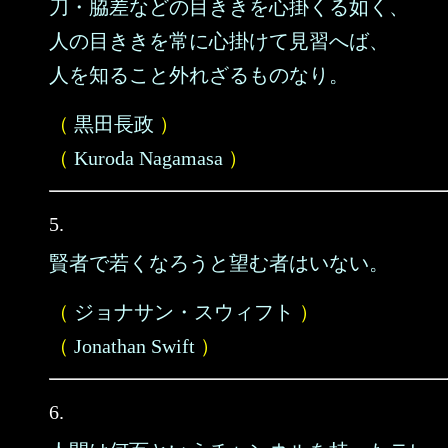
刀・脇差などの目ききを心掛くる如く、
人の目ききを常に心掛けて見習へば、
人を知ること外れざるものなり。
（
黒田長政
）
（
Kuroda Nagamasa
）
5.
賢者で若くなろうと望む者はいない。
（
ジョナサン・スウィフト
）
（
Jonathan Swift
）
6.