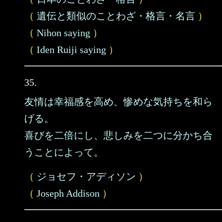
（
遺伝と類似のことわざ・格言・名言
）
（
Nihon saying
）
（
Iden Ruiji saying
）
35.
友情は幸福感を高め、惨めな気持ちを和ら
げる。
喜びを二倍にし、悲しみを二つに分かち合
うことによって。
（
ジョセフ・アディソン
）
（
Joseph Addison
）