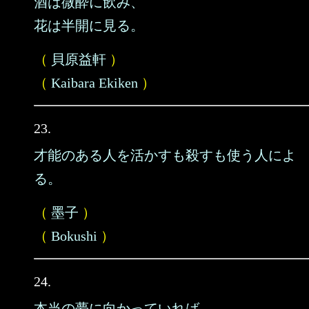
酒は微酔に飲み、
花は半開に見る。
（
貝原益軒
）
（
Kaibara Ekiken
）
23.
才能のある人を活かすも殺すも使う人によ
る。
（
墨子
）
（
Bokushi
）
24.
本当の夢に向かっていれば、