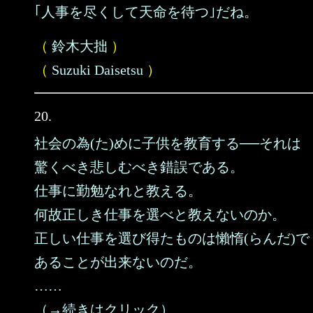
｢人事を尽くして天命を待つ｣だね。
（
鈴木大拙
）
（
Suzuki Daisetsu
）
20.
社会の為(た)めに子供を教育する──それは
驚くべき悲しむべき錯誤である。
仕事に勤勉なれと教える。
何故正しき仕事を選べと教えないのか。
正しい仕事を選び得たものは懶惰(らんだ)で
あることが出来ないのだ。
……
（→続きはクリック）