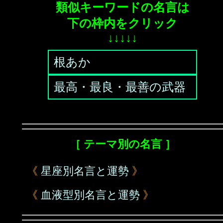
類似キーワードの名言は
下の枠内をクリック
↓↓↓↓↓
根あか
最高・最良・最善の武器
［ テーマ別の名言 ］
《
星座別名言と運勢
》
《
血液型別名言と運勢
》