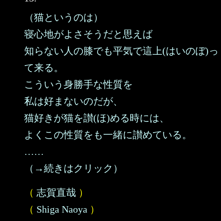
（猫というのは）
寝心地がよさそうだと思えば
知らない人の膝でも平気で這上(はいのぼ)っ
て来る。
こういう身勝手な性質を
私は好まないのだが、
猫好きが猫を讃(ほ)める時には、
よくこの性質をも一緒に讃めている。
……
（→続きはクリック）
（
志賀直哉
）
（
Shiga Naoya
）