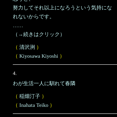
努力してそれ以上になろうという気持にな
れないからです。
……
（→続きはクリック）
（
清沢洌
）
（
Kiyosawa Kiyoshi
）
4.
わが生活一人に馴れて春隣
（
稲畑汀子
）
（
Inahata Teiko
）