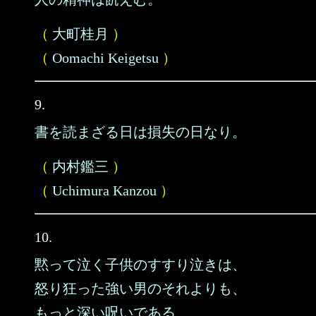
（
大町桂月
）
（
Oomachi Keigetsu
）
9.
書を読まざる日は損失の日なり。
（
内村鑑三
）
（
Uchimura Kanzou
）
10.
黙って泣く子供のすすり泣きは、
怒り狂った強い男のそれよりも、
もっと深い呪いである。