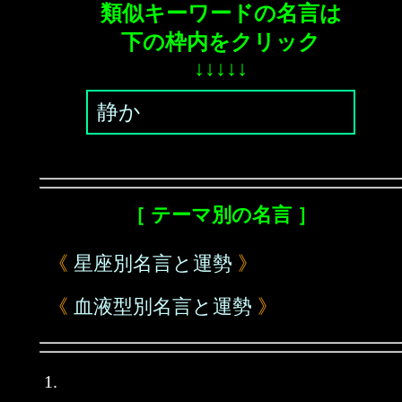
類似キーワードの名言は
下の枠内をクリック
↓↓↓↓↓
静か
［ テーマ別の名言 ］
《
星座別名言と運勢
》
《
血液型別名言と運勢
》
1.