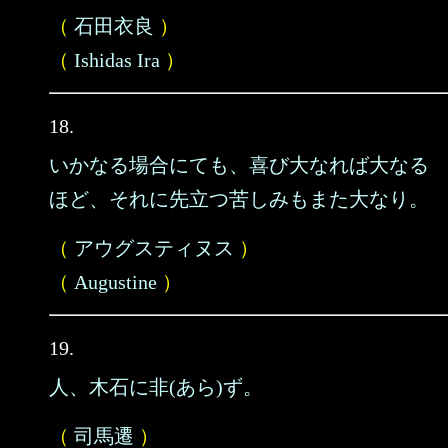
（
石田衣良
）
（
Ishidas Ira
）
18.
いかなる場合にても、喜び大なれば大なる
ほど、それに先立つ苦しみもまた大なり。
（
アウグスティヌス
）
（
Augustine
）
19.
人、木石に非(あら)ず。
（
司馬遷
）