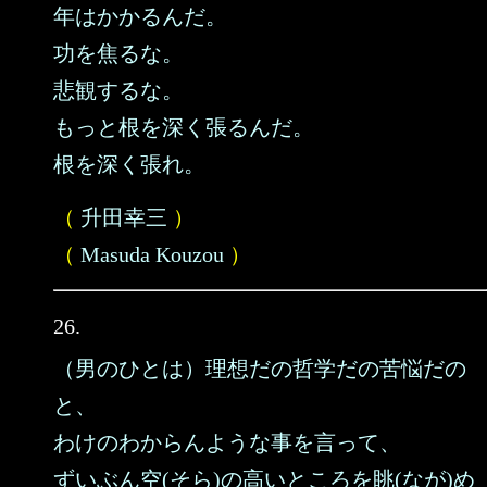
年はかかるんだ。
功を焦るな。
悲観するな。
もっと根を深く張るんだ。
根を深く張れ。
（
升田幸三
）
（
Masuda Kouzou
）
26.
（男のひとは）理想だの哲学だの苦悩だの
と、
わけのわからんような事を言って、
ずいぶん空(そら)の高いところを眺(なが)め