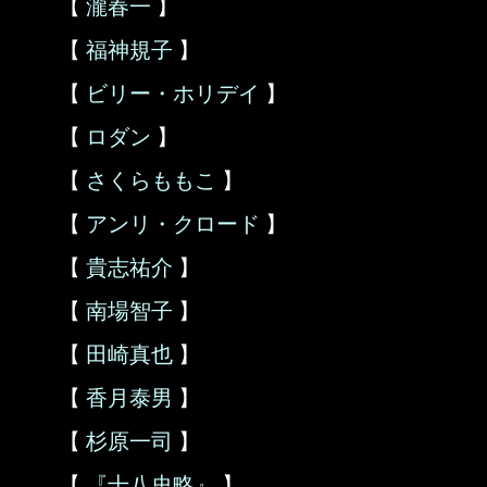
【
瀧春一
】
【
福神規子
】
【
ビリー・ホリデイ
】
【
ロダン
】
【
さくらももこ
】
【
アンリ・クロード
】
【
貴志祐介
】
【
南場智子
】
【
田崎真也
】
【
香月泰男
】
【
杉原一司
】
【
『十八史略』
】