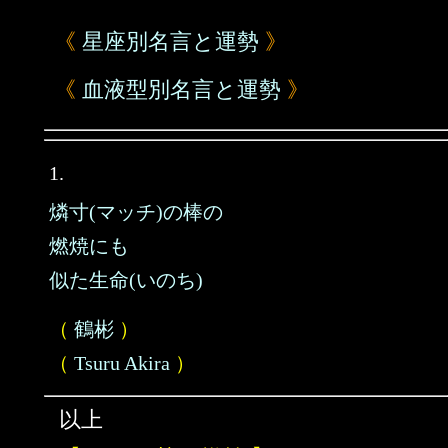
《
星座別名言と運勢
》
《
血液型別名言と運勢
》
1.
燐寸(マッチ)の棒の
燃焼にも
似た生命(いのち)
（
鶴彬
）
（
Tsuru Akira
）
以上