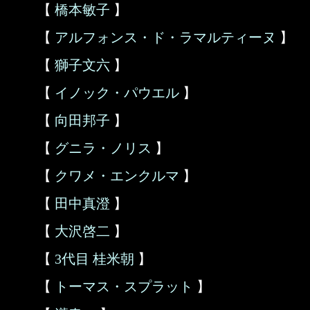
【
橋本敏子
】
【
アルフォンス・ド・ラマルティーヌ
】
【
獅子文六
】
【
イノック・パウエル
】
【
向田邦子
】
【
グニラ・ノリス
】
【
クワメ・エンクルマ
】
【
田中真澄
】
【
大沢啓二
】
【
3代目 桂米朝
】
【
トーマス・スプラット
】