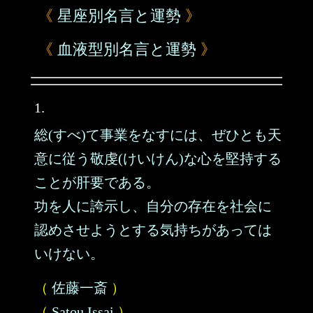
《
星座別名言と運勢
》
《
血液型別名言と運勢
》
1.
総(すべ)て事業をなすには、ぜひとも天
意に従う敬虔(けいけん)な心を堅持する
ことが肝要である。
功を人に誇示し、自分の存在を社会に
認めさせようとする気持ちがあっては
いけない。
（
佐藤一斎
）
（
Satou Issai
）