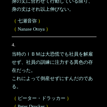
身の丈に合わせて行動している限り、
身の丈はそれ以上伸びない。
（
七瀬音弥
）
（
Nanase Otoya
）
4.
当時のＩＢＭは大恐慌でも社員を解雇
せず、社員の訓練に注力する異色の存
在だった。
これによって倒産せずにすんだのであ
る。
（
ピーター・ドラッカー
）
（
Peter Drucker
）