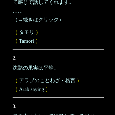
て感じで話してくれます。
……
（→続きはクリック）
（
タモリ
）
（
Tamori
）
2.
沈黙の果実は平静。
（
アラブのことわざ・格言
）
（
Arab saying
）
3.