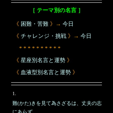
［ テーマ別の名言 ］
《
困難・苦難
》→
今日
《
チャレンジ・挑戦
》→
今日
* * * * * * * * * *
《
星座別名言と運勢
》
《
血液型別名言と運勢
》
1.
難(かた)きを見て為さざるは、丈夫の志
にあらず。