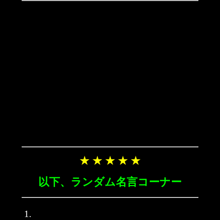
★ ★ ★ ★ ★
以下、ランダム名言コーナー
1.