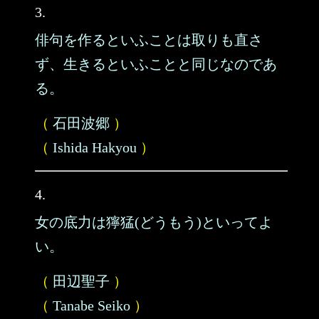
3.
俳句を作るといふことは取りも直さ
ず、生きるといふことと同じなのであ
る。
（
石田波郷
）
（
Ishida Hakyou
）
4.
女の底力は獰猛(どうもう)といってよ
い。
（
田辺聖子
）
（
Tanabe Seiko
）