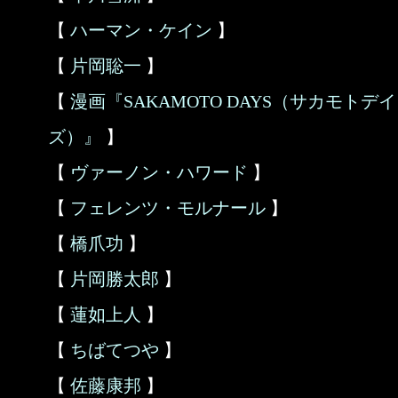
【
ハーマン・ケイン
】
【
片岡聡一
】
【
漫画『SAKAMOTO DAYS（サカモトデイ
ズ）』
】
【
ヴァーノン・ハワード
】
【
フェレンツ・モルナール
】
【
橋爪功
】
【
片岡勝太郎
】
【
蓮如上人
】
【
ちばてつや
】
【
佐藤康邦
】