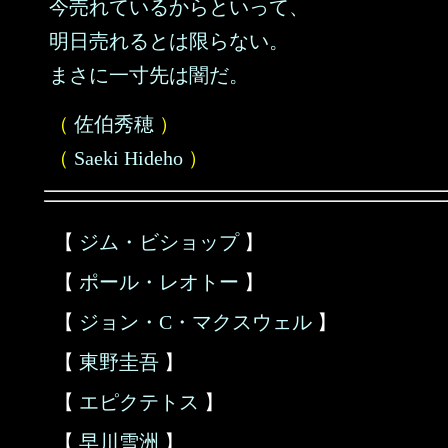
今売れているからといって、
明日売れるとは限らない。
まさに一寸先は闇だ。
（
佐伯秀穂
）
（
Saeki Hideho
）
【
ジム・ビショップ
】
【
ポール・レオトー
】
【
ジョン・C・マクスウェル
】
【
東野圭吾
】
【
エピクテトス
】
【
早川雪洲
】