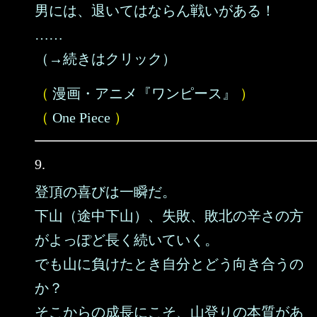
男には、退いてはならん戦いがある！
……
（→続きはクリック）
（
漫画・アニメ『ワンピース』
）
（
One Piece
）
9.
登頂の喜びは一瞬だ。
下山（途中下山）、失敗、敗北の辛さの方
がよっぽど長く続いていく。
でも山に負けたとき自分とどう向き合うの
か？
そこからの成長にこそ、山登りの本質があ