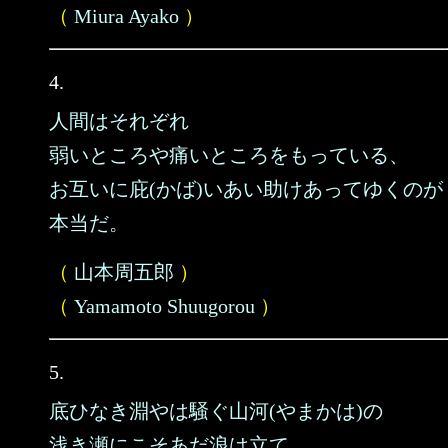
（
Miura Ayako
）
4.
人間はそれぞれ
弱いところや痛いところをもっている、
お互いに庇(かば)いあい助けあってゆくのが
本当だ。
（
山本周五郎
）
（
Yamamoto Shuugorou
）
5.
底ひなき淵やは騒ぐ山河(やまかは)の
浅き瀬にこそあだ浪は立て