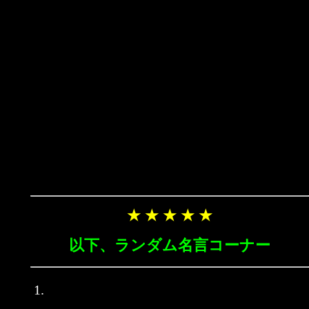
★ ★ ★ ★ ★
以下、ランダム名言コーナー
1.