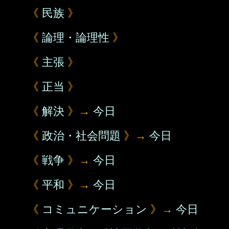
《
民族
》
《
論理・論理性
》
《
主張
》
《
正当
》
《
解決
》→
今日
《
政治・社会問題
》→
今日
《
戦争
》→
今日
《
平和
》→
今日
《
コミュニケーション
》→
今日