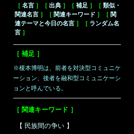
［
名言
］［
出典
］［
補足
］［
類似・
関連名言
］［
関連キーワード
］［
関
連テーマと今日の名言
］［
ランダム名
言
］
［ 補足 ］
※榎本博明は、前者を対決型コミュニケ
ーション、後者を融和型コミュニケーシ
ョンと呼んでいる。
［ 関連キーワード ］
【
民族間の争い
】