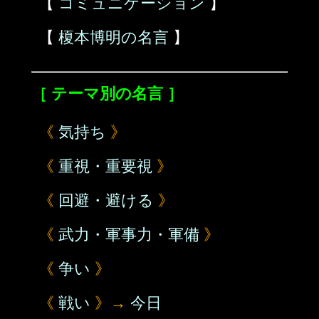
【
コミュニケーション
】
【
榎本博明の名言
】
［ テーマ別の名言 ］
《
気持ち
》
《
重視・重要視
》
《
回避・避ける
》
《
武力・軍事力・軍備
》
《
争い
》
《
戦い
》→
今日