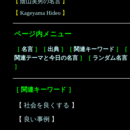
【
陰山英男の名言
】
【
Kageyama Hideo
】
ページ内メニュー
［
名言
］［
出典
］［
関連キーワード
］［
関連テーマと今日の名言
］［
ランダム名言
］
［ 関連キーワード ］
【
社会を良くする
】
【
良い事例
】