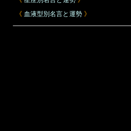
《
血液型別名言と運勢
》