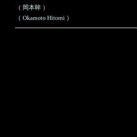
（
岡本眸
）
（
Okamoto Hitomi
）