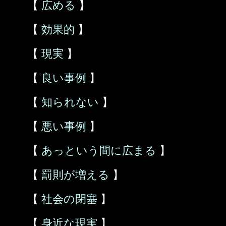
【
広める
】
【
効果的
】
【
現実
】
【
良い事例
】
【
知られない
】
【
悪い事例
】
【
あっという間に広まる
】
【
罰則が増える
】
【
社会の閉塞
】
【
身近な現実
】