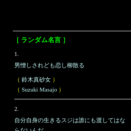
［ ランダム名言 ］
1.
男憎しされども恋し柳散る
（
鈴木真砂女
）
（
Suzuki Masajo
）
2.
自分自身の生きるスジは誰にも渡してはな
らないんだ。