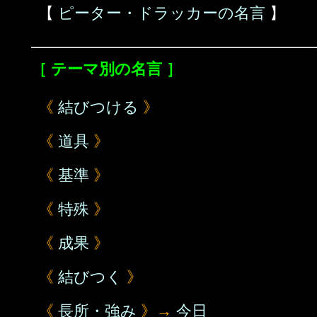
【
ピーター・ドラッカーの名言
】
［ テーマ別の名言 ］
《
結びつける
》
《
道具
》
《
基準
》
《
特殊
》
《
成果
》
《
結びつく
》
《
長所・強み
》→
今日