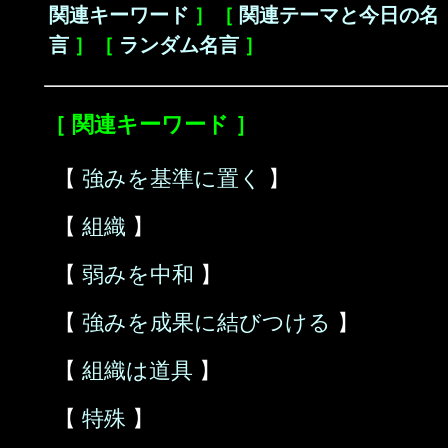
関連キーワード
］［
関連テーマと今日の名
言
］［
ランダム名言
］
［ 関連キーワード ］
【
強みを基準に置く
】
【
組織
】
【
弱みを中和
】
【
強みを成果に結びつける
】
【
組織は道具
】
【
特殊
】