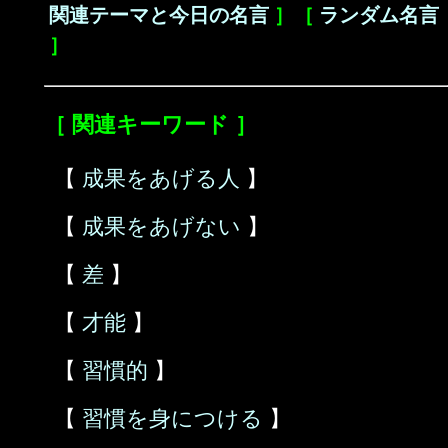
関連テーマと今日の名言
］［
ランダム名言
］
［ 関連キーワード ］
【
成果をあげる人
】
【
成果をあげない
】
【
差
】
【
才能
】
【
習慣的
】
【
習慣を身につける
】