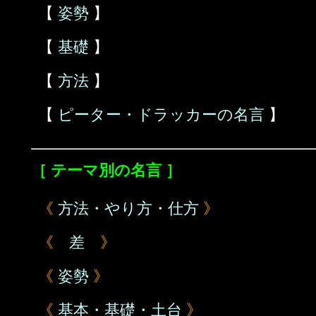
【
姿勢
】
【
基礎
】
【
方法
】
【
ピーター・ドラッカーの名言
】
［ テーマ別の名言 ］
《
方法・やり方・仕方
》
《
差
》
《
姿勢
》
《
基本・基礎・土台
》