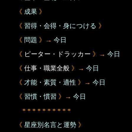
《
成果
》
《
習得・会得・身につける
》
《
問題
》→
今日
《
ピーター・ドラッカー
》→
今日
《
仕事・職業全般
》→
今日
《
才能・素質・適性
》→
今日
《
習慣・慣習
》→
今日
* * * * * * * * * *
《
星座別名言と運勢
》