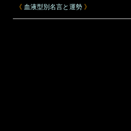
《
血液型別名言と運勢
》