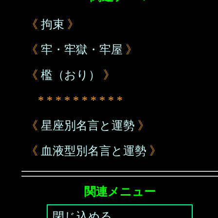
《
拘束
》
《
牢・牢獄・牢屋
》
《
檻（おり）
》
* * * * * * * * * *
《
星座別名言と運勢
》
《
血液型別名言と運勢
》
関連メニュー
閉じ込める