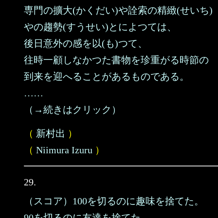
専門の擴大(かくだい)や詮索の精緻(せいち)
やの趨勢(すうせい)とによつては、
後日意外の感を以(も)つて、
往時一顧しなかつた書物を珍重がる時節の
到来を迎へることがあるものである。
……
（→続きはクリック）
（
新村出
）
（
Niimura Izuru
）
29.
（スコア）100を切るのに趣味を捨てた。
90を切るのに友達を捨てた。