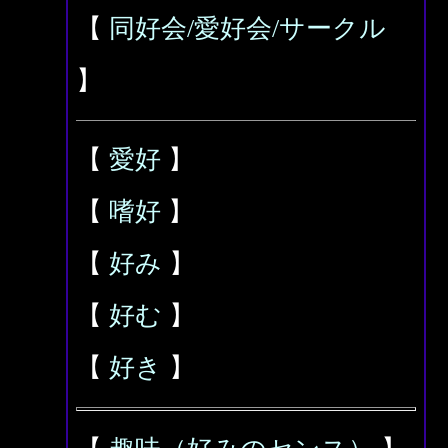
【
同好会/愛好会/サークル
】
【
愛好
】
【
嗜好
】
【
好み
】
【
好む
】
【
好き
】