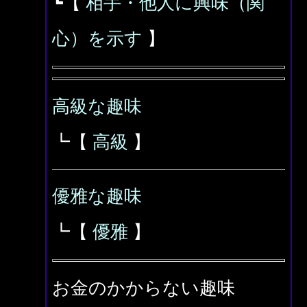
┗【
相手・他人に興味（関
心）を示す
】
高級な趣味
┗【
高級
】
優雅な趣味
┗【
優雅
】
お金のかからない趣味