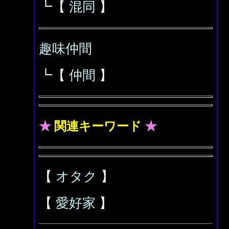
┗【
混同
】
趣味仲間
┗【
仲間
】
★
関連キーワード
★
【
オタク
】
【
愛好家
】