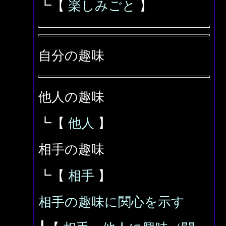
┗【
楽しみごと
】
自分の趣味
他人の趣味
┗【
他人
】
相手の趣味
┗【
相手
】
相手の趣味に関心を示す