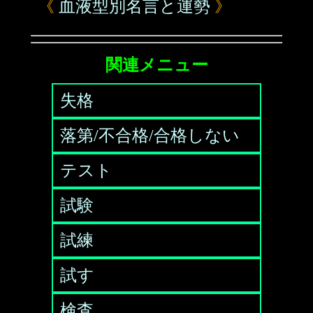
《
血液型別名言と運勢
》
関連メニュー
失格
落第/不合格/合格しない
テスト
試験
試練
試す
検査