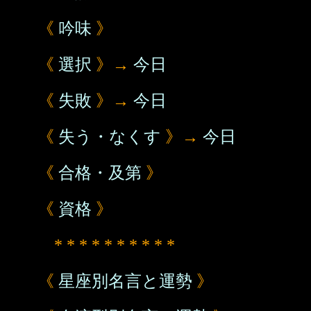
《
吟味
》
《
選択
》→
今日
《
失敗
》→
今日
《
失う・なくす
》→
今日
《
合格・及第
》
《
資格
》
* * * * * * * * * *
《
星座別名言と運勢
》