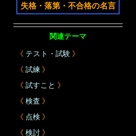
失格・落第・不合格の名言
関連テーマ
《
テスト・試験
》
《
試練
》
《
試すこと
》
《
検査
》
《
点検
》
《
検討
》