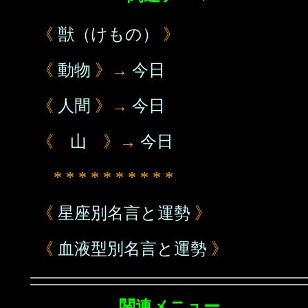
《
獣（けもの）
》
《
動物
》→
今日
《
人間
》→
今日
《
山
》→
今日
* * * * * * * * * *
《
星座別名言と運勢
》
《
血液型別名言と運勢
》
関連メニュー