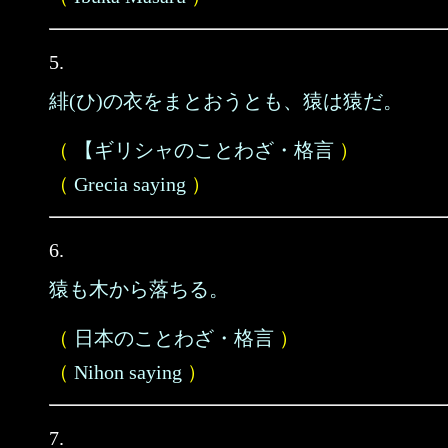
5.
緋(ひ)の衣をまとおうとも、猿は猿だ。
（
【ギリシャのことわざ・格言
）
（
Grecia saying
）
6.
猿も木から落ちる。
（
日本のことわざ・格言
）
（
Nihon saying
）
7.