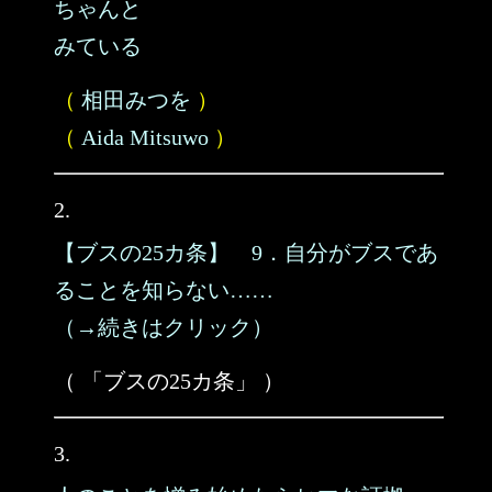
ちゃんと
みている
（
相田みつを
）
（
Aida Mitsuwo
）
2.
【ブスの25カ条】 9．自分がブスであ
ることを知らない……
（→続きはクリック）
（ 「ブスの25カ条」 ）
3.