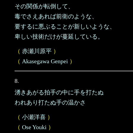
その関係が転倒して、
毒でさえあれば前衛のような、
要するに悪ぶることが新しいような、
卑しい技術だけが蔓延している。
（
赤瀬川原平
）
（
Akasegawa Genpei
）
8.
湧きあがる拍手の中に手を打たぬ
われあり打たぬ手の温かさ
（
小瀬洋喜
）
（
Ose Youki
）