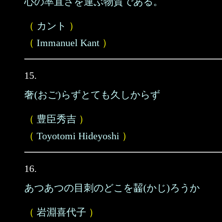
心の率直さを運ぶ物質である。
（
カント
）
（
Immanuel Kant
）
15.
奢(おご)らずとても久しからず
（
豊臣秀吉
）
（
Toyotomi Hideyoshi
）
16.
あつあつの目刺のどこを齧(かじ)ろうか
（
岩淵喜代子
）