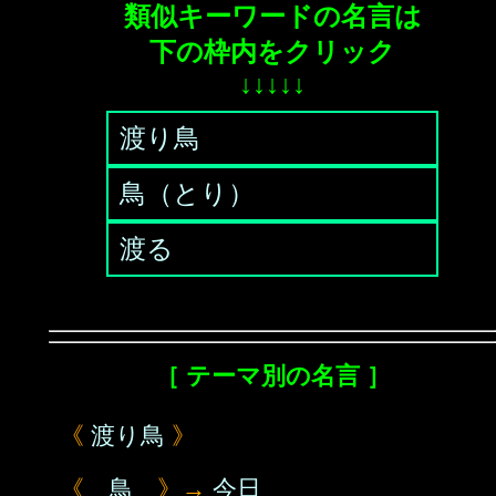
類似キーワードの名言は
下の枠内をクリック
↓↓↓↓↓
渡り鳥
鳥（とり）
渡る
［ テーマ別の名言 ］
《
渡り鳥
》
《
鳥
》→
今日