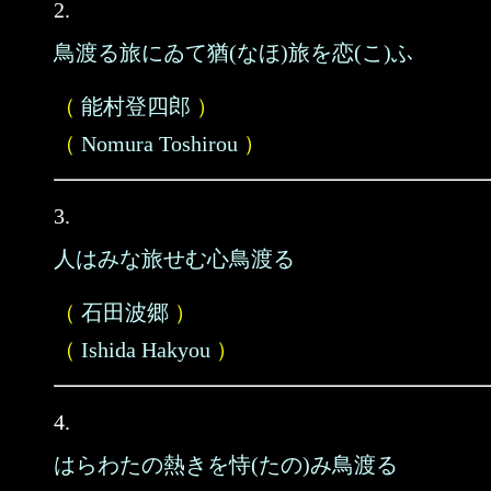
2.
鳥渡る旅にゐて猶(なほ)旅を恋(こ)ふ
（
能村登四郎
）
（
Nomura Toshirou
）
3.
人はみな旅せむ心鳥渡る
（
石田波郷
）
（
Ishida Hakyou
）
4.
はらわたの熱きを恃(たの)み鳥渡る