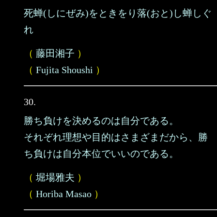
死蝉(しにぜみ)をときをり落(おと)し蝉しぐ
れ
（
藤田湘子
）
（
Fujita Shoushi
）
30.
勝ち負けを決めるのは自分である。
それぞれ理想や目的はさまざまだから、勝
ち負けは自分本位でいいのである。
（
堀場雅夫
）
（
Horiba Masao
）