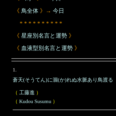
《
鳥全体
》→
今日
* * * * * * * * * *
《
星座別名言と運勢
》
《
血液型別名言と運勢
》
1.
蒼天(そうてん)に涸(か)れぬ水脈あり鳥渡る
（
工藤進
）
（
Kudou Susumu
）