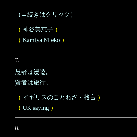
……
（→続きはクリック）
（
神谷美恵子
）
（
Kamiya Mieko
）
7.
愚者は漫遊。
賢者は旅行。
（
イギリスのことわざ・格言
）
（
UK saying
）
8.