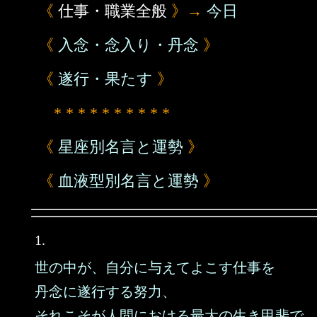
《
仕事・職業全般
》→
今日
《
入念・念入り・丹念
》
《
遂行・果たす
》
* * * * * * * * * *
《
星座別名言と運勢
》
《
血液型別名言と運勢
》
1.
世の中が、自分に与えてよこす仕事を
丹念に遂行する努力、
それこそが人間における最大の生き甲斐で