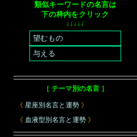
類似キーワードの名言は
下の枠内をクリック
↓↓↓↓↓
望むもの
与える
［ テーマ別の名言 ］
《
星座別名言と運勢
》
《
血液型別名言と運勢
》