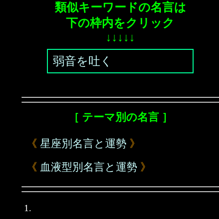
類似キーワードの名言は
下の枠内をクリック
↓↓↓↓↓
弱音を吐く
［ テーマ別の名言 ］
《
星座別名言と運勢
》
《
血液型別名言と運勢
》
1.