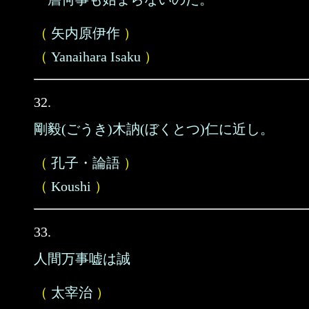
（
矢内原伊作
）
（
Yanaihara Isaku
）
32.
剛毅(ごうき)木訥(ぼくとつ)仁に近し。
（
孔子・論語
）
（
Koushi
）
33.
人間万事嘘は誠
（
太宰治
）