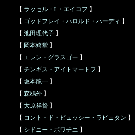
【
ラッセル・L・エイコフ
】
【
ゴッドフレイ・ハロルド・ハーディ
】
【
池田理代子
】
【
岡本綺堂
】
【
エレン・グラスゴー
】
【
チンギス・アイトマートフ
】
【
坂本龍一
】
【
森鴎外
】
【
大原祥督
】
【
コント・ド・ビュッシー・ラビュタン
】
【
シドニー・ポワチエ
】