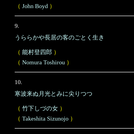
（
John Boyd
）
9.
うららかや長居の客のごとく生き
（
能村登四郎
）
（
Nomura Toshirou
）
10.
寒波来ぬ月光とみに尖りつつ
（
竹下しづの女
）
（
Takeshita Sizunojo
）