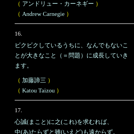
（
アンドリュー・カーネギー
）
（
Andrew Carnegie
）
16.
ビクビクしているうちに、なんでもないこ
とが大きなこと（＝問題）に成長していき
ます。
（
加藤諦三
）
（
Katou Taizou
）
17.
心誠(まこと)に之(これ)を求むれば、
中(あ)たらずと雖(いえど)も遠からず。