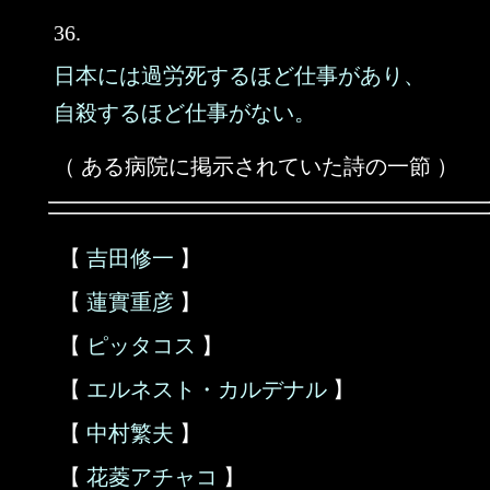
36.
日本には過労死するほど仕事があり、
自殺するほど仕事がない。
（ ある病院に掲示されていた詩の一節 ）
【
吉田修一
】
【
蓮實重彦
】
【
ピッタコス
】
【
エルネスト・カルデナル
】
【
中村繁夫
】
【
花菱アチャコ
】