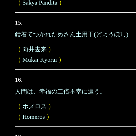
（
Sakya Pandita
）
15.
鎧着てつかれためさん土用干(どようぼし)
（
向井去来
）
（
Mukai Kyorai
）
16.
人間は、幸福の二倍不幸に遭う。
（
ホメロス
）
（
Homeros
）