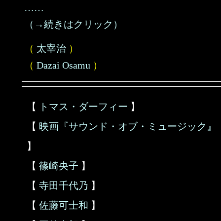
……
（→続きはクリック）
（
太宰治
）
（
Dazai Osamu
）
【
トマス・ダーフィー
】
【
映画『サウンド・オブ・ミュージック』
】
【
篠崎央子
】
【
寺田千代乃
】
【
佐藤可士和
】