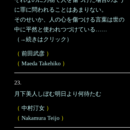
に罪に問われることはあまりない。
そのせいか、人の心を傷つける言葉は世の
中に平然と使われつづけている……
（→続きはクリック）
（
前田武彦
）
（
Maeda Takehiko
）
23.
月下美人しぼむ明日より何待たむ
（
中村汀女
）
（
Nakamura Teijo
）