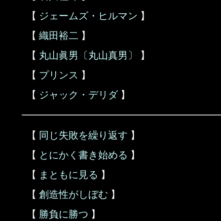
【
ジェームズ・ヒルマン
】
【
織田裕二
】
【
丸山眞男〔丸山真男〕
】
【
プリンス
】
【
ジャック・デリダ
】
【
同じ失敗を繰り返す
】
【
とにかく書き始める
】
【
まともに見る
】
【
創造性がしぼむ
】
【
勝負に勝つ
】