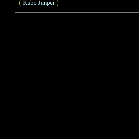
（
Kubo Junpei
）