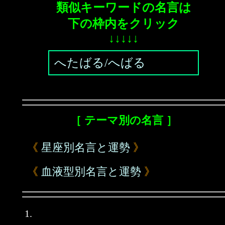
類似キーワードの名言は
下の枠内をクリック
↓↓↓↓↓
へたばる/へばる
［ テーマ別の名言 ］
《
星座別名言と運勢
》
《
血液型別名言と運勢
》
1.