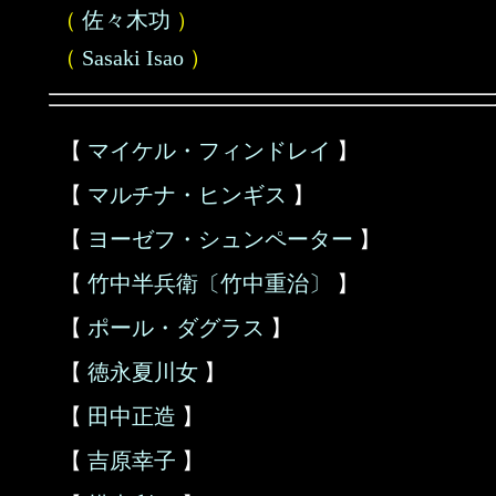
（
佐々木功
）
（
Sasaki Isao
）
【
マイケル・フィンドレイ
】
【
マルチナ・ヒンギス
】
【
ヨーゼフ・シュンペーター
】
【
竹中半兵衛〔竹中重治〕
】
【
ポール・ダグラス
】
【
徳永夏川女
】
【
田中正造
】
【
吉原幸子
】