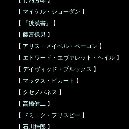
【
竹内芳郎
】
【
マイケル・ジョーダン
】
【
『後漢書』
】
【
藤富保男
】
【
アリス・メイベル・ベーコン
】
【
エドワード・エヴァレット・ヘイル
】
【
デイヴィッド・ブルックス
】
【
マックス・ピカート
】
【
クセノパネス
】
【
高橋健二
】
【
ドミニク・フリスビー
】
【
石川桂郎
】