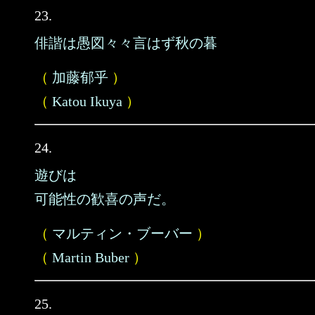
23.
俳諧は愚図々々言はず秋の暮
（
加藤郁乎
）
（
Katou Ikuya
）
24.
遊びは
可能性の歓喜の声だ。
（
マルティン・ブーバー
）
（
Martin Buber
）
25.