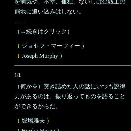
を病気や、不幸、孤独、ないしは金銭上の
窮地に追い込みはしない。
……
（→続きはクリック）
（
ジョセフ・マーフィー
）
（
Joseph Murphy
）
18.
（何かを）突き詰めた人の話にいつも説得
力があるのは、振り返ってものを語ること
ができるからだ。
（
堀場雅夫
）
（
Horiba Masao
）