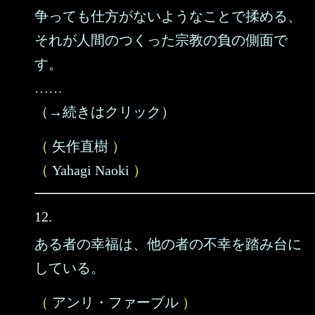
争っても仕方がないようなことで揉める、
それが人間のつくった宗教の負の側面で
す。
……
（→続きはクリック）
（
矢作直樹
）
（
Yahagi Naoki
）
12.
ある者の幸福は、他の者の不幸を踏み台に
している。
（
アンリ・ファーブル
）