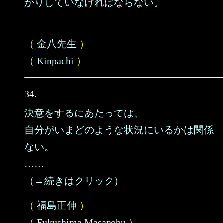
かりしていなければならない。
（
金八先生
）
（
Kinpachi
）
34.
決意をするにあたっては、
自分がいまどのような状況にいるかは関係
ない。
……
（→続きはクリック）
（
福島正伸
）
（
Fukushima Masanobu
）